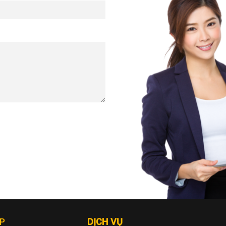
P
DỊCH VỤ