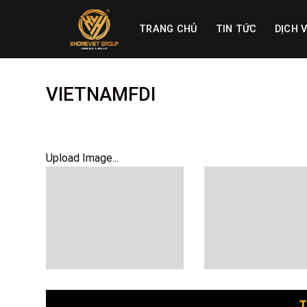
Skip
to
TRANG CHỦ
TIN TỨC
DỊCH 
content
VIETNAMFDI
Upload Image...
T