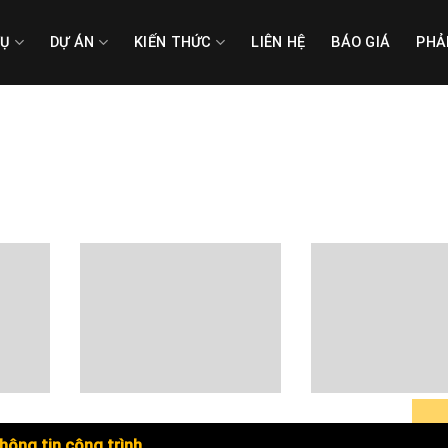
VỤ
DỰ ÁN
KIẾN THỨC
LIÊN HỆ
BÁO GIÁ
PHẢ
hông tin công trình