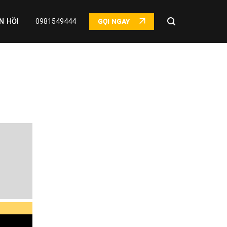
N HỒI
0981549444
GỌI NGAY