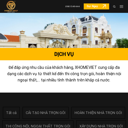
Skip
Gọi Ngay
0981549444
to
content
DỊCH VỤ
Để đáp ứng nhu cầu của khách hàng, XHOMEVIET cung cấp đa
dạng các dịch vụ từ thiết kế đến thi công trọn gói, hoàn thiện nội
ngoại thất,… tại nhiều tỉnh thành trên khắp cả nước.
Tất cả
CẢI TẠO NHÀ TRỌN GÓI
HOÀN THIỆN NHÀ TRỌN GÓI
THI CÔNG NỘI, NGOẠI THẤT TRỌN GÓI
XÂY DỰNG NHÀ TRỌN GÓI