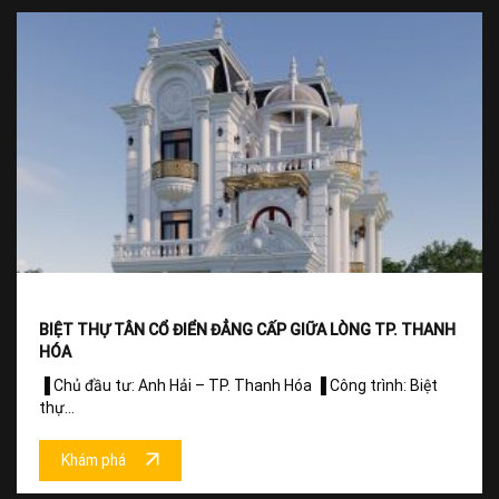
BIỆT THỰ TÂN CỔ ĐIỂN ĐẲNG CẤP GIỮA LÒNG TP. THANH
HÓA
▐ Chủ đầu tư: Anh Hải – TP. Thanh Hóa ▐ Công trình: Biệt
thự...
Khám phá