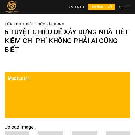
Skip
Gọi Ngay
0981549444
to
content
KIẾN THỨC
,
KIẾN THỨC XÂY DỰNG
6 TUYỆT CHIÊU ĐỂ XÂY DỰNG NHÀ TIẾT
KIỆM CHI PHÍ KHÔNG PHẢI AI CŨNG
BIẾT
Mục lục
[
Ẩn
]
Upload Image...