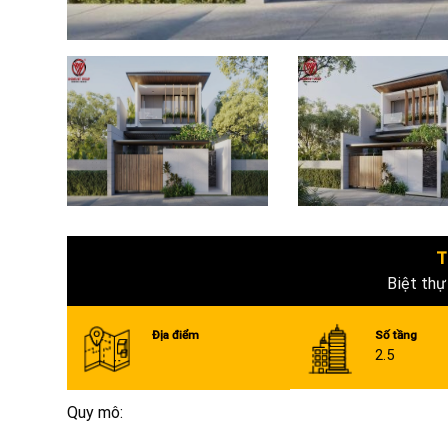
T
Biệt thự
Địa điểm
Số tầng
2.5
Quy mô: