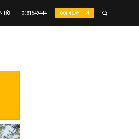
N HỒI
0981549444
GỌI NGAY