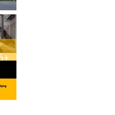
6+
 dựng