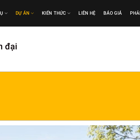
VỤ
DỰ ÁN
KIẾN THỨC
LIÊN HỆ
BÁO GIÁ
PHẢ
n đại