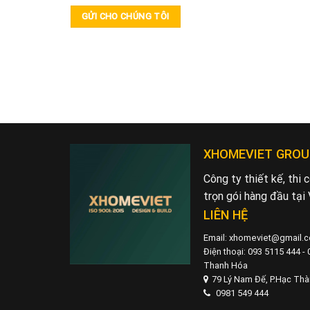
XHOMEVIET GROU
Công ty thiết kế, thi
trọn gói hàng đầu tại
LIÊN HỆ
Email: xhomeviet@gmail.
Điện thoại: 093 5115 444 -
Thanh Hóa
79 Lý Nam Đế, P.Hạc Th
0981 549 444