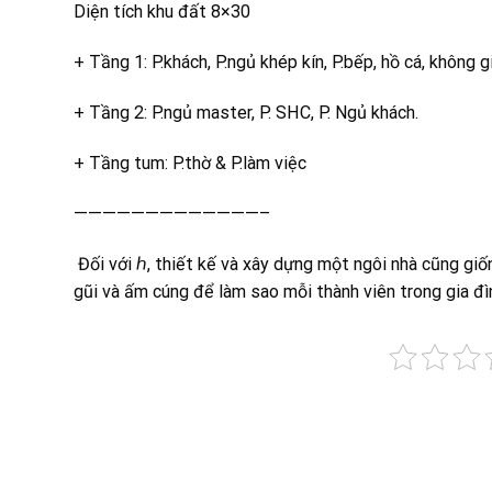
Diện tích khu đất 8×30
+ Tầng 1: P.khách, P.ngủ khép kín, P.bếp, hồ cá, không
+ Tầng 2: P.ngủ master, P. SHC, P. Ngủ khách.
+ Tầng tum: P.thờ & P.làm việc
—————————————–
️ Đối với ℎ, thiết kế và xây dựng một ngôi nhà cũng gi
gũi và ấm cúng để làm sao mỗi thành viên trong gia đì