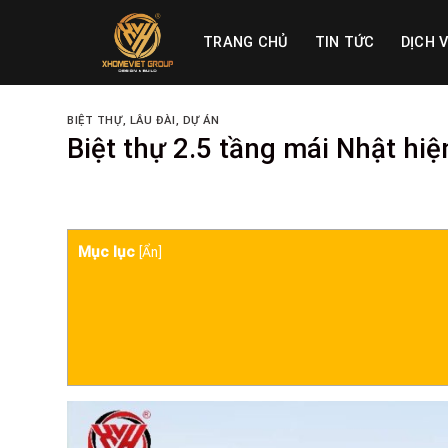
Skip
to
TRANG CHỦ
TIN TỨC
DỊCH 
content
BIỆT THỰ, LÂU ĐÀI
,
DỰ ÁN
Biệt thự 2.5 tầng mái Nhật hiệ
Mục lục
[
Ẩn
]