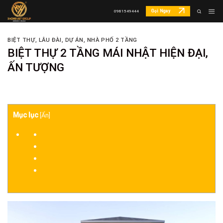
Skip
Gọi Ngay
0981549444
to
content
BIỆT THỰ, LÂU ĐÀI
,
DỰ ÁN
,
NHÀ PHỐ 2 TẦNG
BIỆT THỰ 2 TẦNG MÁI NHẬT HIỆN ĐẠI,
ẤN TƯỢNG
Mục lục
[
Ẩn
]