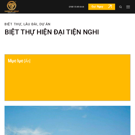
Skip
Gọi Ngay
0981549444
to
content
BIỆT THỰ, LÂU ĐÀI
,
DỰ ÁN
BIỆT THỰ HIỆN ĐẠI TIỆN NGHI
Mục lục
[
Ẩn
]