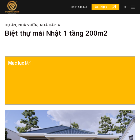
Skip
Gọi Ngay
0981549444
to
content
DỰ ÁN
,
NHÀ VƯỜN, NHÀ CẤP 4
Biệt thự mái Nhật 1 tầng 200m2
Mục lục
[
Ẩn
]