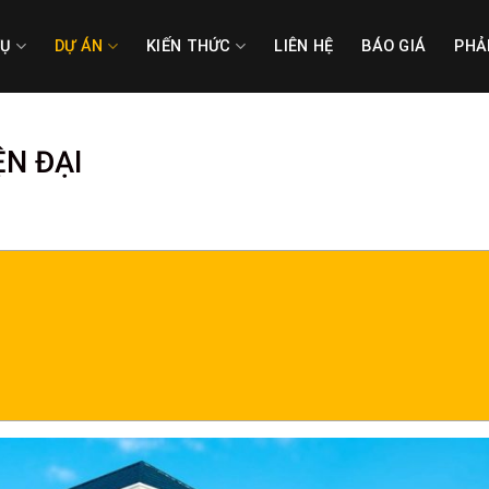
VỤ
DỰ ÁN
KIẾN THỨC
LIÊN HỆ
BÁO GIÁ
PHẢ
ỆN ĐẠI