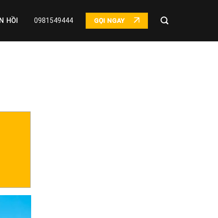
N HỒI
0981549444
GỌI NGAY