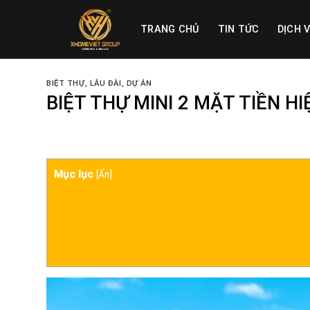
Skip
to
TRANG CHỦ
TIN TỨC
DỊCH 
content
BIỆT THỰ, LÂU ĐÀI
,
DỰ ÁN
BIỆT THỰ MINI 2 MẶT TIỀN HI
Mục lục
[
Ẩn
]