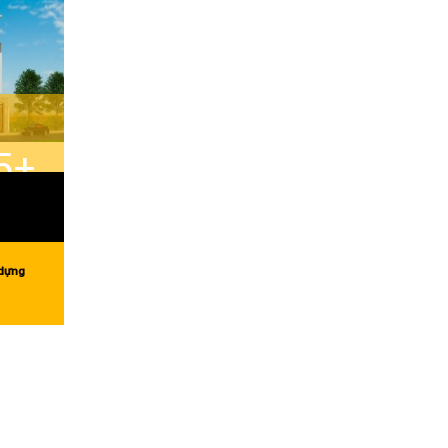
5+
 dựng