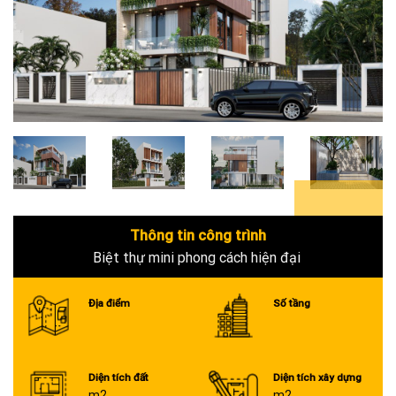
5+
Thông tin công trình
Biệt thự mini phong cách hiện đại
Địa điểm
Số tầng
Diện tích đất
Diện tích xây dựng
m2
m2