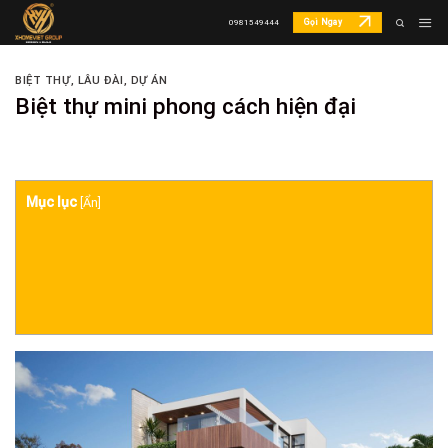
Skip
Gọi Ngay
0981549444
to
content
BIỆT THỰ, LÂU ĐÀI
,
DỰ ÁN
Biệt thự mini phong cách hiện đại
Mục lục
[
Ẩn
]