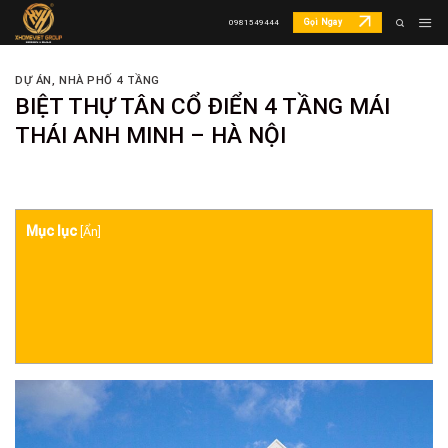
Skip
Gọi Ngay
0981549444
to
content
DỰ ÁN
,
NHÀ PHỐ 4 TẦNG
BIỆT THỰ TÂN CỔ ĐIỂN 4 TẦNG MÁI
THÁI ANH MINH – HÀ NỘI
Mục lục
[
Ẩn
]