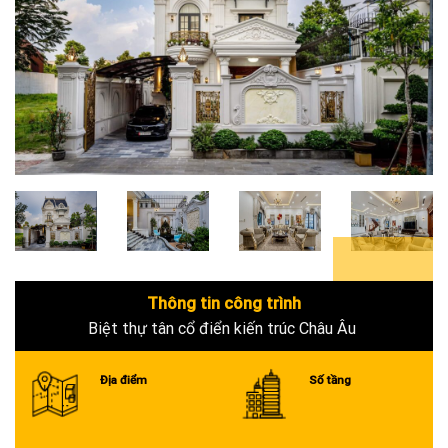
12+
Thông tin công trình
Biệt thự tân cổ điển kiến trúc Châu Âu
Địa điểm
Số tầng