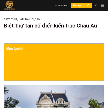
Skip
Gọi Ngay
0981549444
to
content
BIỆT THỰ, LÂU ĐÀI
,
DỰ ÁN
Biệt thự tân cổ điển kiến trúc Châu Âu
Mục lục
[
Ẩn
]