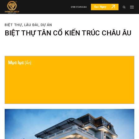
Skip
Gọi Ngay
0981549444
to
content
BIỆT THỰ, LÂU ĐÀI
,
DỰ ÁN
BIỆT THỰ TÂN CỔ KIẾN TRÚC CHÂU ÂU
Mục lục
[
Ẩn
]