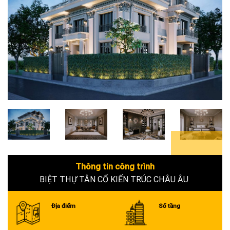
4+
Thông tin công trình
BIỆT THỰ TÂN CỔ KIẾN TRÚC CHÂU ÂU
Địa điểm
Số tầng