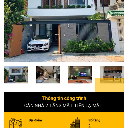
5+
Thông tin công trình
CĂN NHÀ 2 TẦNG MẶT TIỀN LẠ MẮT
Địa điểm
Số tầng
2