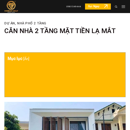
Skip
Gọi Ngay
0981549444
to
content
DỰ ÁN
,
NHÀ PHỐ 2 TẦNG
CĂN NHÀ 2 TẦNG MẶT TIỀN LẠ MẮT
Mục lục
[
Ẩn
]