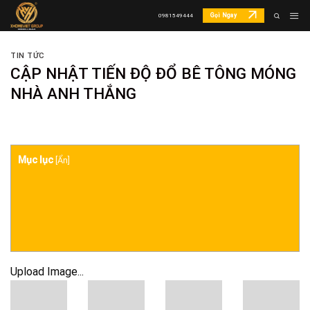
Skip
Gọi Ngay
0981549444
to
content
TIN TỨC
CẬP NHẬT TIẾN ĐỘ ĐỔ BÊ TÔNG MÓNG
NHÀ ANH THẮNG
Mục lục
[
Ẩn
]
Upload Image...