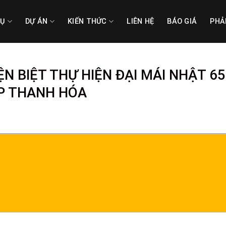
VỤ
DỰ ÁN
KIẾN THỨC
LIÊN HỆ
BÁO GIÁ
PHẢ
ỆN BIỆT THỰ HIỆN ĐẠI MÁI NHẬT 6
TP THANH HÓA