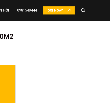
N HỒI
0981549444
GỌI NGAY
50M2