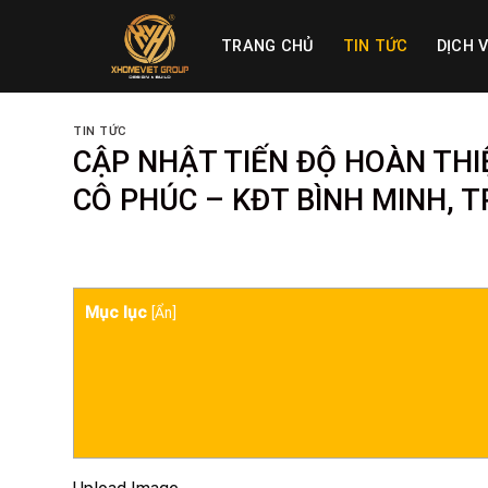
Skip
to
TRANG CHỦ
TIN TỨC
DỊCH 
content
TIN TỨC
CẬP NHẬT TIẾN ĐỘ HOÀN THI
CÔ PHÚC – KĐT BÌNH MINH, 
Mục lục
[
Ẩn
]