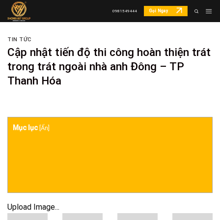
Skip
Gọi Ngay
0981549444
to
content
TIN TỨC
Cập nhật tiến độ thi công hoàn thiện trát
trong trát ngoài nhà anh Đông – TP
Thanh Hóa
Mục lục
[
Ẩn
]
Upload Image...