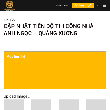
Skip
Gọi Ngay
0981549444
to
content
TIN TỨC
CẬP NHẬT TIẾN ĐỘ THI CÔNG NHÀ
ANH NGỌC – QUẢNG XƯƠNG
Mục lục
[
Ẩn
]
Upload Image...