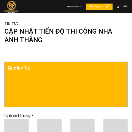
Skip
Gọi Ngay
0981549444
to
content
TIN TỨC
CẬP NHẬT TIẾN ĐỘ THI CÔNG NHÀ
ANH THẮNG
Mục lục
[
Ẩn
]
Upload Image...