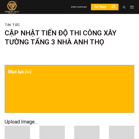
Skip
Gọi Ngay
0981549444
to
content
TIN TỨC
CẬP NHẬT TIẾN ĐỘ THI CÔNG XÂY
TƯỜNG TẤNG 3 NHÀ ANH THỌ
Mục lục
[
Ẩn
]
Upload Image...