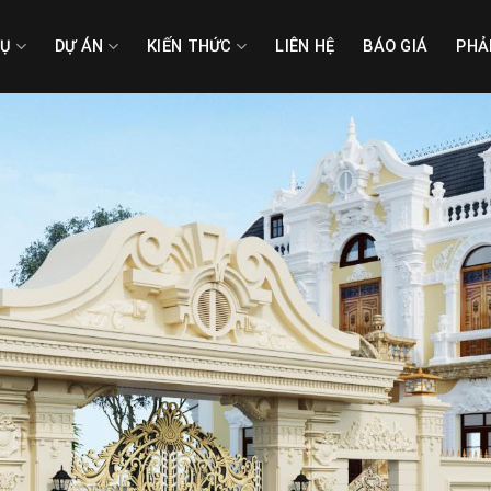
VỤ
DỰ ÁN
KIẾN THỨC
LIÊN HỆ
BÁO GIÁ
PHẢ