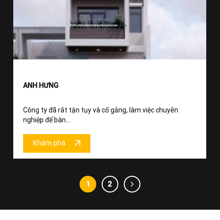
ANH HƯNG
Công ty đã rât tận tụy và cố gắng, làm việc chuyên
nghiệp để bàn...
Khám phá
1
2