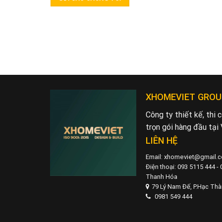
XHOMEVIET GROU
Công ty thiết kế, thi
trọn gói hàng đầu tại
LIÊN HỆ
Email: xhomeviet@gmail.
Điện thoại: 093 5115 444 -
Thanh Hóa
79 Lý Nam Đế, P.Hạc Th
0981 549 444