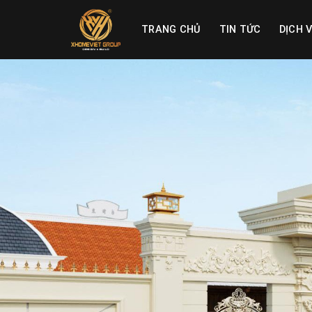
Skip
to
TRANG CHỦ
TIN TỨC
DỊCH 
content