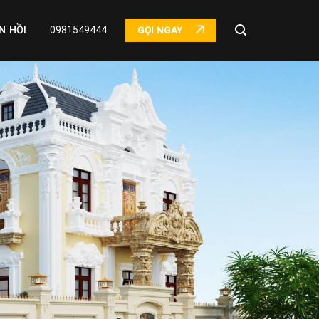
N HỒI
0981549444
GỌI NGAY