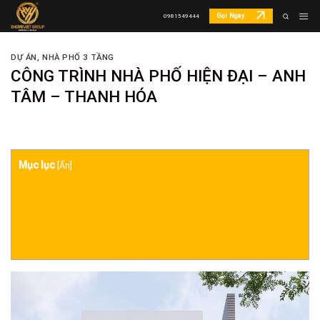
Skip
Gọi Ngay
0981549444
to
content
DỰ ÁN
,
NHÀ PHỐ 3 TẦNG
CÔNG TRÌNH NHÀ PHỐ HIỆN ĐẠI – ANH
TÂM – THANH HÓA
Mục lục
[
Ẩn
]