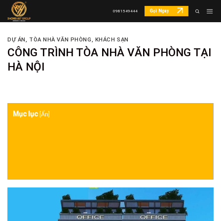
Skip
Gọi Ngay
0981549444
to
content
DỰ ÁN
,
TÒA NHÀ VĂN PHÒNG, KHÁCH SẠN
CÔNG TRÌNH TÒA NHÀ VĂN PHÒNG TẠI
HÀ NỘI
Mục lục
[
Ẩn
]