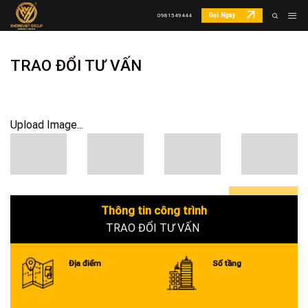
Skip
Gọi Ngay
0981549444
to
content
TRAO ĐỔI TƯ VẤN
Upload Image...
Thông tin công trình
0+
TRAO ĐỔI TƯ VẤN
Địa điểm
Số tầng