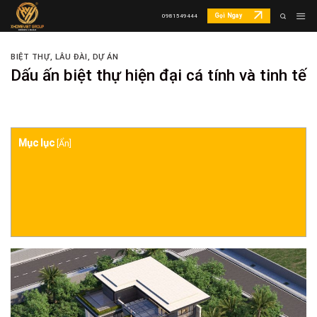
Skip
Gọi Ngay
0981549444
to
content
BIỆT THỰ, LÂU ĐÀI
,
DỰ ÁN
Dấu ấn biệt thự hiện đại cá tính và tinh tế
Mục lục
[
Ẩn
]