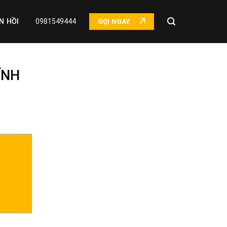
N HỒI
0981549444
GỌI NGAY
ĨNH