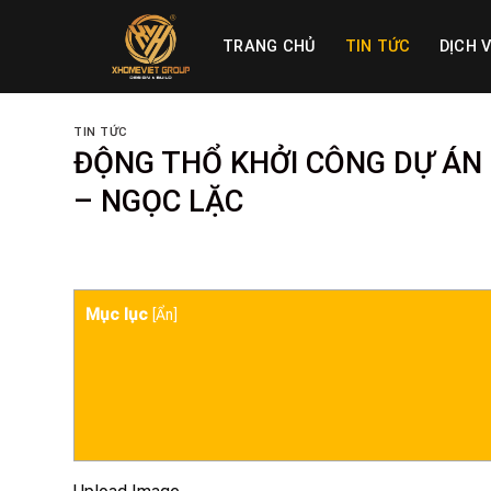
Skip
to
TRANG CHỦ
TIN TỨC
DỊCH 
content
TIN TỨC
ĐỘNG THỔ KHỞI CÔNG DỰ ÁN 
– NGỌC LẶC
Mục lục
[
Ẩn
]