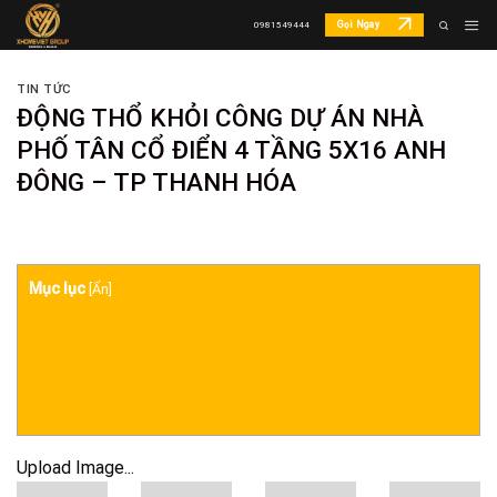
Skip
Gọi Ngay
0981549444
to
content
TIN TỨC
ĐỘNG THỔ KHỎI CÔNG DỰ ÁN NHÀ
PHỐ TÂN CỔ ĐIỂN 4 TẦNG 5X16 ANH
ĐÔNG – TP THANH HÓA
Mục lục
[
Ẩn
]
Upload Image...