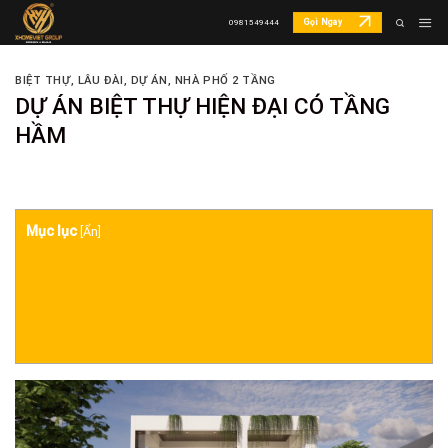
Skip
Gọi Ngay
0981549444
to
content
BIỆT THỰ, LÂU ĐÀI
,
DỰ ÁN
,
NHÀ PHỐ 2 TẦNG
DỰ ÁN BIỆT THỰ HIỆN ĐẠI CÓ TẦNG
HẦM
Mục lục
[
Ẩn
]