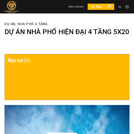
Skip
Gọi Ngay
0981549444
to
content
DỰ ÁN
,
NHÀ PHỐ 4 TẦNG
DỰ ÁN NHÀ PHỐ HIỆN ĐẠI 4 TẦNG 5X20
Mục lục
[
Ẩn
]