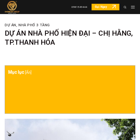
Skip
Gọi Ngay
0981549444
to
content
DỰ ÁN
,
NHÀ PHỐ 3 TẦNG
DỰ ÁN NHÀ PHỐ HIỆN ĐẠI – CHỊ HẰNG,
TP.THANH HÓA
Mục lục
[
Ẩn
]