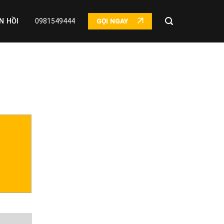
N HỒI
0981549444
GỌI NGAY