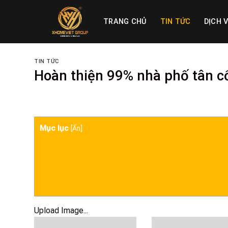
Skip
to
TRANG CHỦ
TIN TỨC
DỊCH 
content
TIN TỨC
Hoàn thiện 99% nhà phố tân c
Mục lục
[
Ẩn
]
Upload Image...