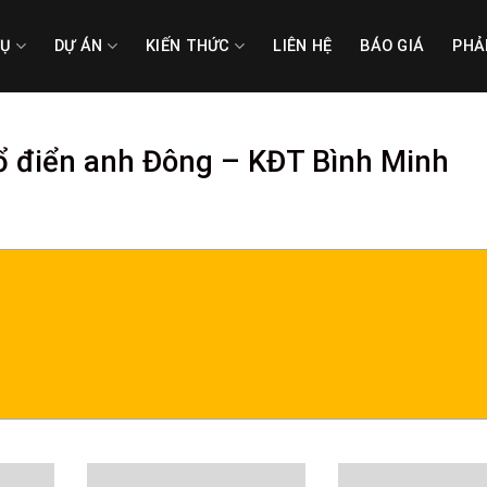
VỤ
DỰ ÁN
KIẾN THỨC
LIÊN HỆ
BÁO GIÁ
PHẢ
ổ điển anh Đông – KĐT Bình Minh