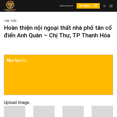
Skip
Gọi Ngay
0981549444
to
content
TIN TỨC
Hoàn thiện nội ngoại thất nhà phố tân cổ
điển Anh Quân – Chị Thư, TP Thanh Hóa
Mục lục
[
Ẩn
]
Upload Image...