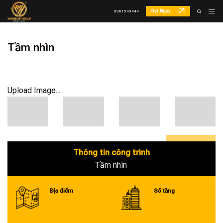
Skip
Gọi Ngay
0981549444
to
content
Tầm nhìn
Upload Image...
Thông tin công trình
0+
Tầm nhìn
Địa điểm
Số tầng