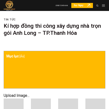
Skip
Gọi Ngay
0981549444
to
content
TIN TỨC
Kí hợp đồng thi công xây dựng nhà trọn
gói Anh Long – TP.Thanh Hóa
Mục lục
[
Ẩn
]
Upload Image...