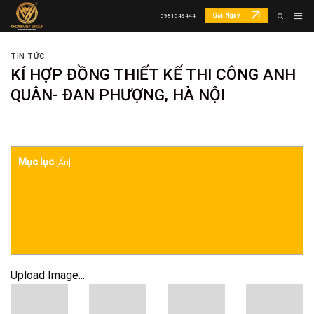
Skip
Gọi Ngay
0981549444
to
content
TIN TỨC
KÍ HỢP ĐỒNG THIẾT KẾ THI CÔNG ANH
QUÂN- ĐAN PHƯỢNG, HÀ NỘI
Mục lục
[
Ẩn
]
Upload Image...