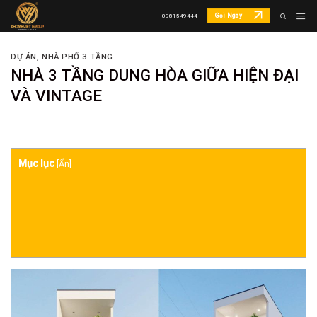
Skip
Gọi Ngay
0981549444
to
content
DỰ ÁN
,
NHÀ PHỐ 3 TẦNG
NHÀ 3 TẦNG DUNG HÒA GIỮA HIỆN ĐẠI
VÀ VINTAGE
Mục lục
[
Ẩn
]