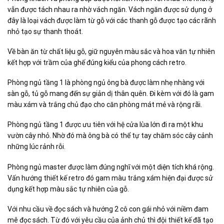
vẫn được tách nhau ra nhờ vách ngăn. Vách ngăn được sử dụng ở
đây là loại vách được làm từ gỗ với các thanh gỗ được tạo các rãnh
nhỏ tạo sự thanh thoát.
Về bàn ăn từ chất liệu gỗ, giữ nguyên màu sắc và hoa văn tự nhiên
kết hợp với trầm của ghế đúng kiểu của phong cách retro.
Phòng ngủ tầng 1 là phòng ngủ ông bà được làm nhẹ nhàng với
sàn gỗ, tủ gỗ mang đến sự giản dị thân quên. Đi kèm với đó là gam
màu xám và trắng chủ đạo cho căn phòng mát mẻ và rộng rãi.
Phòng ngủ tầng 1 được ưu tiên với hệ cửa lùa lớn đi ra một khu
vườn cây nhỏ. Nhờ đó mà ông bà có thể tự tay chăm sóc cây cảnh
những lúc rảnh rỗi.
Phòng ngủ master được làm đúng nghĩ với một diện tích khá rộng.
Vấn hướng thiết kế retro đó gam màu trắng xám hiện đại được sử
dụng kết hợp màu sắc tự nhiên của gỗ.
Với nhu cầu về đọc sách và hướng 2 cô con gái nhỏ với niềm đam
mê đọc sách. Từ đó với yêu cầu của ảnh chủ thì đội thiết kế đã tạo