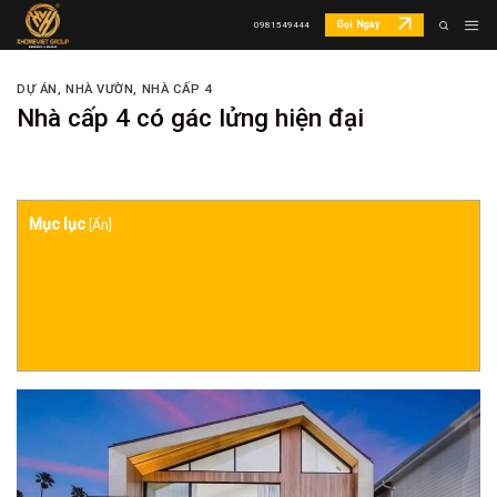
Skip
Gọi Ngay
0981549444
to
content
DỰ ÁN
,
NHÀ VƯỜN, NHÀ CẤP 4
Nhà cấp 4 có gác lửng hiện đại
Mục lục
[
Ẩn
]