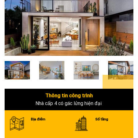
4+
Thông tin công trình
Nhà cấp 4 có gác lửng hiện đại
Địa điểm
Số tầng