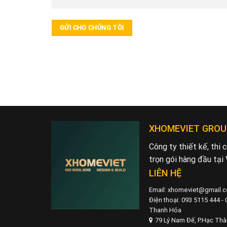
XHOMEVIET GROU
Công ty thiết kế, thi
trọn gói hàng đầu tại
LIÊN HỆ
Email: xhomeviet@gmail.
Điện thoại: 093 5115 444 -
Thanh Hóa
79 Lý Nam Đế, P.Hạc Th