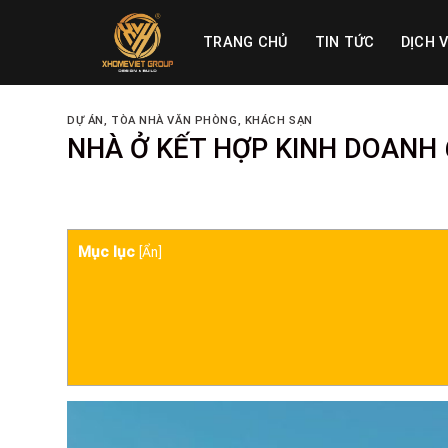
Skip
to
TRANG CHỦ
TIN TỨC
DỊCH 
content
DỰ ÁN
,
TÒA NHÀ VĂN PHÒNG, KHÁCH SẠN
NHÀ Ở KẾT HỢP KINH DOANH
Mục lục
[
Ẩn
]