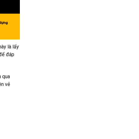
 dựng
ày là lấy
 để đáp
n qua
ên vẻ