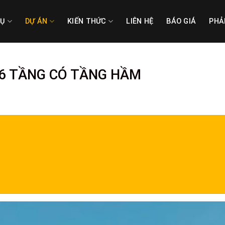
VỤ
DỰ ÁN
KIẾN THỨC
LIÊN HỆ
BÁO GIÁ
PHẢ
 6 TẦNG CÓ TẦNG HẦM