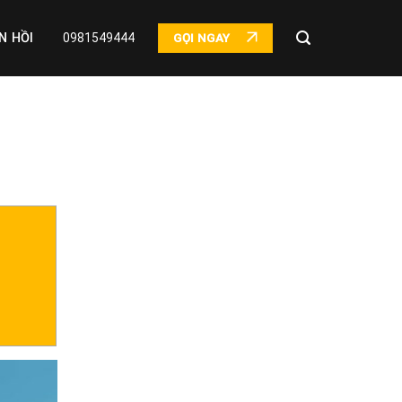
N HỒI
0981549444
GỌI NGAY