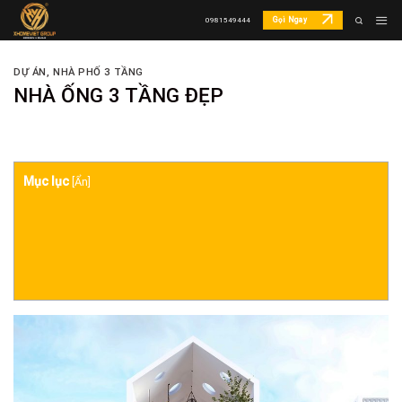
Skip
Gọi Ngay
0981549444
to
content
DỰ ÁN
,
NHÀ PHỐ 3 TẦNG
NHÀ ỐNG 3 TẦNG ĐẸP
Mục lục
[
Ẩn
]