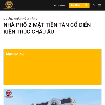
Skip
Gọi Ngay
0981549444
to
content
DỰ ÁN
,
NHÀ PHỐ 3 TẦNG
NHÀ PHỐ 2 MẶT TIỀN TÂN CỔ ĐIỂN
KIÊN TRÚC CHÂU ÂU
Mục lục
[
Ẩn
]