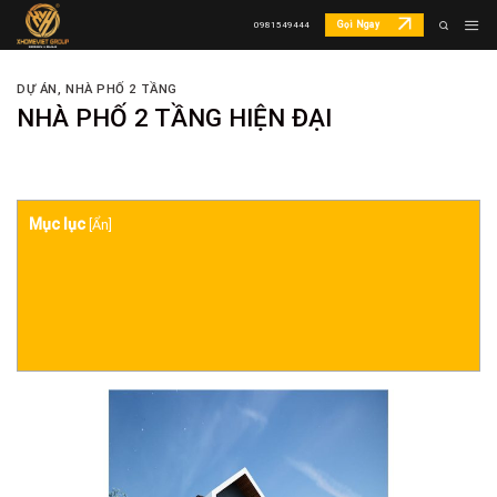
Skip
Gọi Ngay
0981549444
to
content
DỰ ÁN
,
NHÀ PHỐ 2 TẦNG
NHÀ PHỐ 2 TẦNG HIỆN ĐẠI
Mục lục
[
Ẩn
]