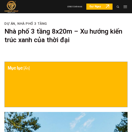
Skip
Gọi Ngay
0981549444
to
content
DỰ ÁN
,
NHÀ PHỐ 3 TẦNG
Nhà phố 3 tầng 8x20m – Xu hướng kiến
trúc xanh của thời đại
Mục lục
[
Ẩn
]