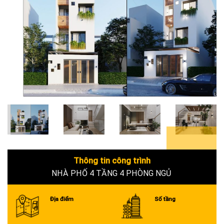
6+
Thông tin công trình
NHÀ PHỐ 4 TẦNG 4 PHÒNG NGỦ
Địa điểm
Số tầng