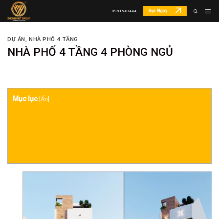
Skip
Gọi Ngay
0981549444
to
content
DỰ ÁN
,
NHÀ PHỐ 4 TẦNG
NHÀ PHỐ 4 TẦNG 4 PHÒNG NGỦ
Mục lục
[
Ẩn
]