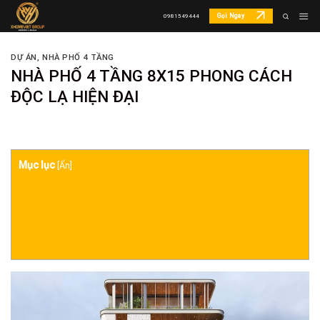
Skip
Gọi Ngay
0981549444
to
content
DỰ ÁN
,
NHÀ PHỐ 4 TẦNG
NHÀ PHỐ 4 TẦNG 8X15 PHONG CÁCH
ĐỘC LẠ HIỆN ĐẠI
Mục lục
[
Ẩn
]