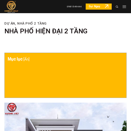
Skip
Gọi Ngay
0981549444
to
content
DỰ ÁN
,
NHÀ PHỐ 2 TẦNG
NHÀ PHỐ HIỆN ĐẠI 2 TẦNG
Mục lục
[
Ẩn
]