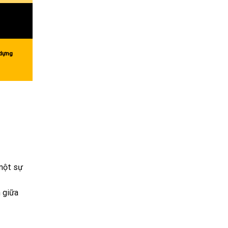
 dựng
 một sự
n giữa