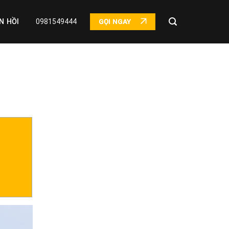
N HỒI
0981549444
GỌI NGAY