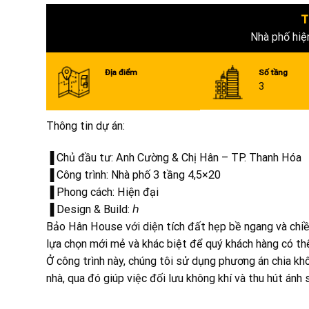
T
Nhà phố hiệ
Địa điểm
Số tầng
3
Thông tin dự án:
▐ Chủ đầu tư: Anh Cường & Chị Hân – TP. Thanh Hóa
▐ Công trình: Nhà phố 3 tầng 4,5×20
▐ Phong cách: Hiện đại
▐ Design & Build: ℎ
Bảo Hân House với diện tích đất hẹp bề ngang và chiều
lựa chọn mới mẻ và khác biệt để quý khách hàng có th
Ở công trình này, chúng tôi sử dụng phương án chia kh
nhà, qua đó giúp việc đối lưu không khí và thu hút ánh 