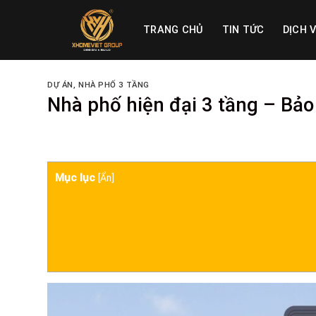
Skip
to
TRANG CHỦ
TIN TỨC
DỊCH 
content
DỰ ÁN
,
NHÀ PHỐ 3 TẦNG
Nhà phố hiện đại 3 tầng – Bả
Mục lục
[
Ẩn
]