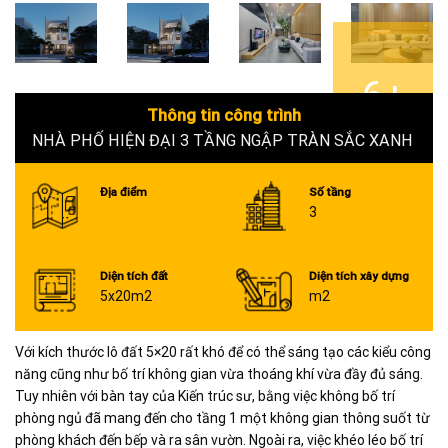
6+
Thông tin công trình
NHÀ PHỐ HIỆN ĐẠI 3 TẦNG NGẬP TRÀN SẮC XANH
Địa điểm
Số tầng
3
Diện tích đất
Diện tích xây dựng
5x20m2
m2
Với kích thước lô đất 5×20 rất khó để có thể sáng tạo các kiểu công
năng cũng như bố trí không gian vừa thoáng khí vừa đầy đủ sáng.
Tuy nhiên với bàn tay của Kiến trúc sư, bằng việc không bố trí
phòng ngủ đã mang đến cho tầng 1 một không gian thông suốt từ
phòng khách đến bếp và ra sân vườn. Ngoài ra, việc khéo léo bố trí