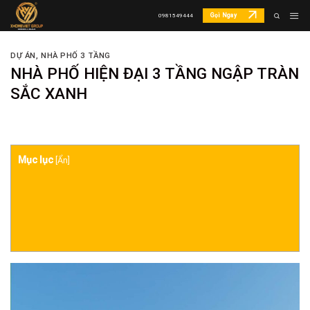
Skip
Gọi Ngay
0981549444
to
content
DỰ ÁN
,
NHÀ PHỐ 3 TẦNG
NHÀ PHỐ HIỆN ĐẠI 3 TẦNG NGẬP TRÀN
SẮC XANH
Mục lục
[
Ẩn
]