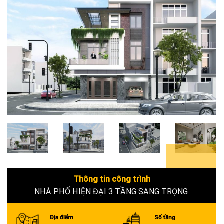
6+
Thông tin công trình
NHÀ PHỐ HIỆN ĐẠI 3 TẦNG SANG TRỌNG
Địa điểm
Số tầng