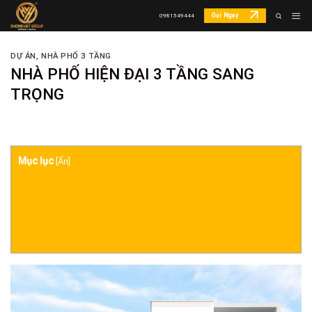
Skip
Gọi Ngay
0981549444
to
content
DỰ ÁN
,
NHÀ PHỐ 3 TẦNG
NHÀ PHỐ HIỆN ĐẠI 3 TẦNG SANG
TRỌNG
Mục lục
[
Ẩn
]