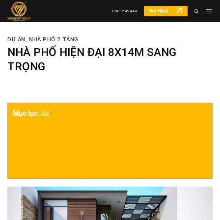
Skip
Gọi Ngay
0981549444
to
content
DỰ ÁN
,
NHÀ PHỐ 2 TẦNG
NHÀ PHỐ HIỆN ĐẠI 8X14M SANG
TRỌNG
Mục lục
[
Ẩn
]