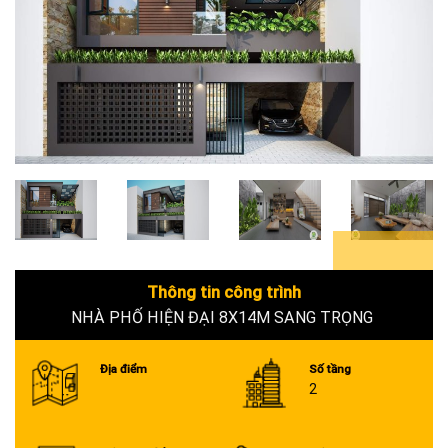
6+
Thông tin công trình
NHÀ PHỐ HIỆN ĐẠI 8X14M SANG TRỌNG
Địa điểm
Số tầng
2