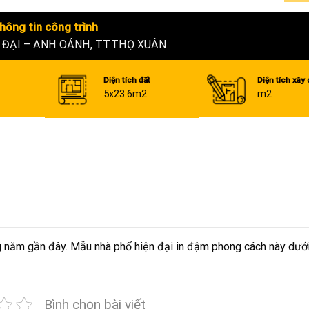
hông tin công trình
 ĐẠI – ANH OÁNH, TT.THỌ XUÂN
Diện tích đất
Diện tích xây
5x23.6m2
m2
ng năm gần đây. Mẫu nhà phố hiện đại in đậm phong cách này dướ
Bình chọn bài viết