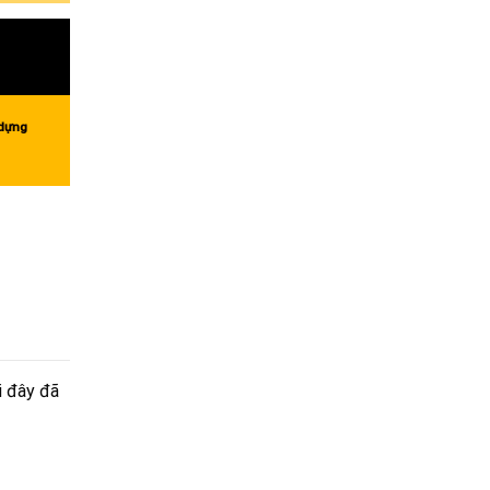
 dựng
i đây đã