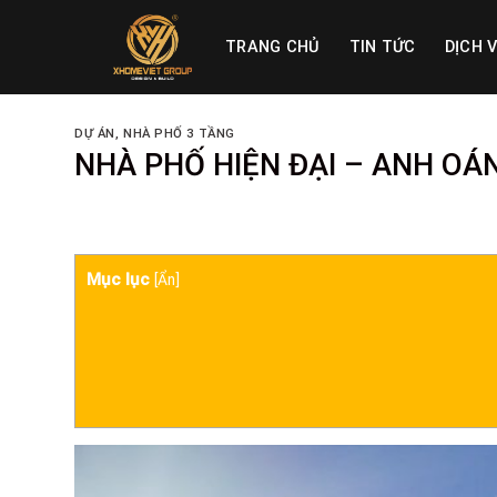
Skip
to
TRANG CHỦ
TIN TỨC
DỊCH 
content
DỰ ÁN
,
NHÀ PHỐ 3 TẦNG
NHÀ PHỐ HIỆN ĐẠI – ANH OÁ
Mục lục
[
Ẩn
]