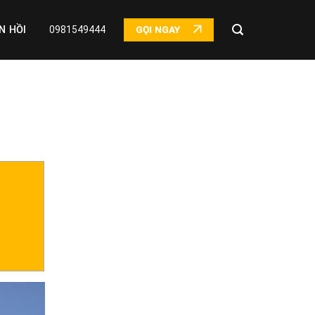
N HỒI
0981549444
GỌI NGAY