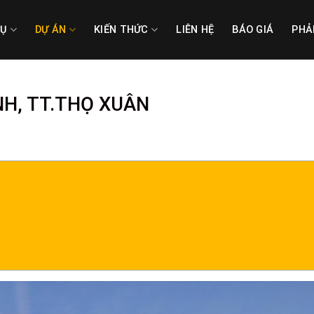
VỤ
DỰ ÁN
KIẾN THỨC
LIÊN HỆ
BÁO GIÁ
PHẢ
NH, TT.THỌ XUÂN